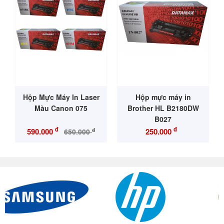
Hộp Mực Máy In Laser
Hộp mực máy in
Màu Canon 075
Brother HL B2180DW
B027
đ
đ
đ
590.000
250.000
650.000