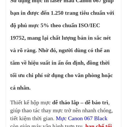
Sử dụng
mực in laser màu Canon 067
giúp
bạn in được đến
1.250 trang tiêu chuẩn
với
độ phủ mực 5% theo chuẩn
ISO/IEC
19752
, mang lại chất lượng bản in sắc nét
và rõ ràng. Nhờ đó, người dùng có thể an
tâm về hiệu suất in ấn ổn định, đồng thời
tối ưu chi phí sử dụng
cho văn phòng hoặc
cá nhân.
Thiết kế hộp mực
dễ tháo lắp – dễ bảo trì
,
giúp thao tác thay mực trở nên nhanh chóng,
tiết kiệm thời gian.
Mực Canon 067 Black
còn giúp máy vận hành trơn tru,
hạn chế tối