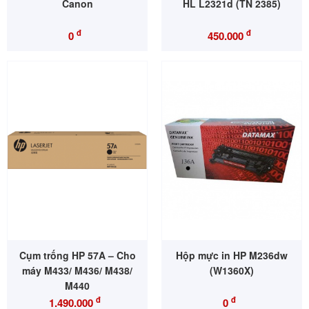
Canon
HL L2321d (TN 2385)
đ
đ
0
450.000
Cụm trống HP 57A – Cho
Hộp mực in HP M236dw
máy M433/ M436/ M438/
(W1360X)
M440
đ
đ
1.490.000
0