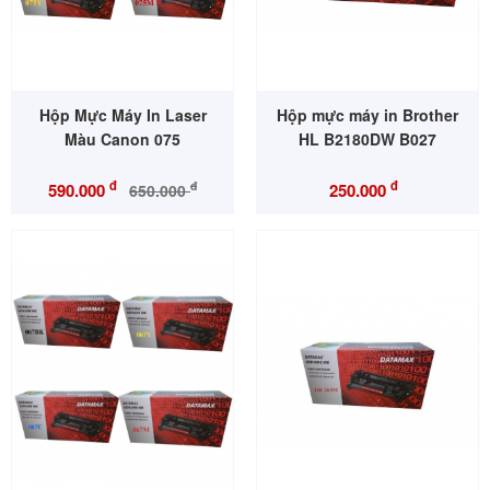
Hộp Mực Máy In Laser
Hộp mực máy in Brother
Màu Canon 075
HL B2180DW B027
đ
đ
đ
590.000
250.000
650.000