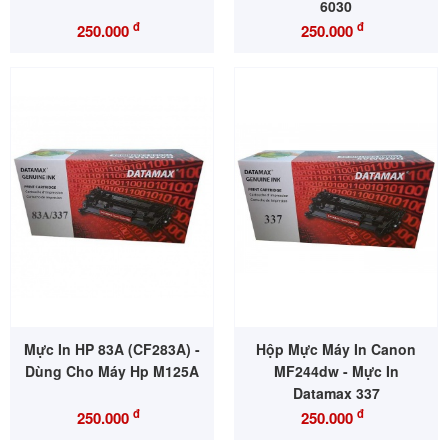
6030
đ
đ
250.000
250.000
Mực In HP 83A (CF283A) -
Hộp Mực Máy In Canon
Dùng Cho Máy Hp M125A
MF244dw - Mực In
Datamax 337
đ
đ
250.000
250.000