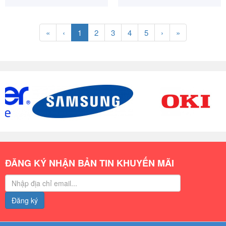
«
‹
1
2
3
4
5
›
»
ĐĂNG KÝ NHẬN BẢN TIN KHUYẾN MÃI
Đăng ký