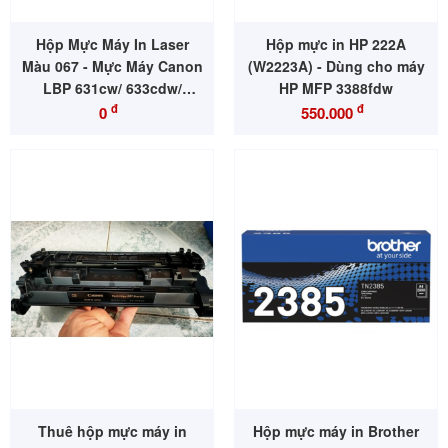
Hộp Mực Máy In Laser
Hộp mực in HP 222A
Màu 067 - Mực Máy Canon
(W2223A) - Dùng cho máy
LBP 631cw/ 633cdw/
HP MFP 3388fdw
MF651
đ
đ
0
550.000
Thuê hộp mực máy in
Hộp mực máy in Brother