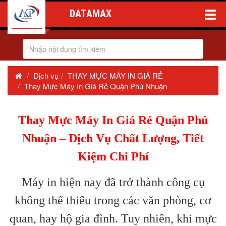
DATAMAX
Toggle
Naviga
Dịch vụ
THAY MỰC MÁY IN GIÁ RẺ
Thay Mực Máy In Giá Rẻ Quận Phú Nhuận
Thay Mực Máy In Giá Rẻ Quận Phú
Nhuận – Dịch Vụ Chất Lượng, Tiết
Kiệm Chi Phí
Máy in hiện nay đã trở thành công cụ
không thể thiếu trong các văn phòng, cơ
quan, hay hộ gia đình. Tuy nhiên, khi mực