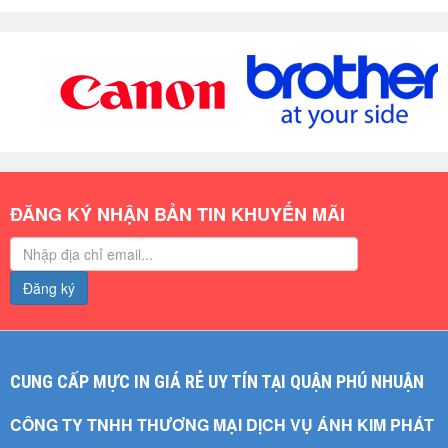
ĐĂNG KÝ NHẬN BẢN TIN KHUYẾN MÃI
Đăng ký
CUNG CẤP MỰC IN GIÁ RẺ UY TÍN TẠI QUẬN PHÚ NHUẬN
CÔNG TY TNHH THƯƠNG MẠI DỊCH VỤ ÁNH KIM PHÁT