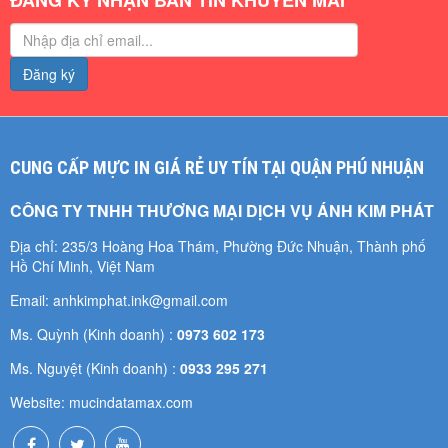
ĐĂNG KÝ NHẬN BẢN TIN KHUYẾN MÃI
Đăng ký
CUNG CẤP MỰC IN GIÁ RẺ UY TÍN TẠI QUẬN PHÚ NHUẬN
CÔNG TY TNHH THƯƠNG MẠI DỊCH VỤ ÁNH KIM PHÁT
Địa chỉ: 235/3 Hoàng Hoa Thám, Phường Đức Nhuận, Thành phố
Hồ Chí Minh, Việt Nam
Email: anhkimphat.ink@gmail.com
Ms. Quỳnh (Kinh doanh) :
0973 602 173
Ms. Nguyệt (Kinh doanh) :
0933 295 271
Website: mucindatamax.com