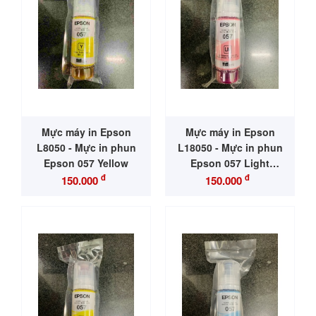
Mực máy in Epson
Mực máy in Epson
L8050 - Mực in phun
L18050 - Mực in phun
Epson 057 Yellow
Epson 057 Light
Magenta
đ
đ
150.000
150.000