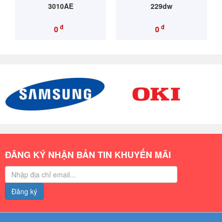
3010AE
229dw
đ
đ
0
0
ĐĂNG KÝ NHẬN BẢN TIN KHUYẾN MÃI
Đăng ký