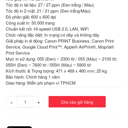
Tốc độ in tài liệu: 27 / 27 ppm (Đen trắng / Màu)
Tốc độ in 2 mặt: 21 / 21 ppm (Đen trắng/Màu)
Độ phân giải: 600 x 600 dpi
Công suất in: 50.000 trang
Chuẩn kết nối: Hi-speed USB 2.0, LAN, WiFi
Chức năng đặc biệt: In mạng có dây và không dây
Giải pháp in di động: Canon PRINT Business, Canon Print
Service, Google Cloud Print™, Apple® AirPrint®, Mopria®
Print Service
Mực in sử dụng: 055 (Đen) ~ 2300 tờ / 055 (Màu) ~ 2100 tờ;
055H (Đen) ~ 7600 tờ / 055H (Màu) ~ 5900 tờ
Kích thước & Trọng lượng: 471 x 469 x 460 mm; 25 kg
Bảo hành: Chính hãng 1 năm
Giao hàng: Miễn phí phạm vi TPHCM
-
+
Cho vào giỏ hàng