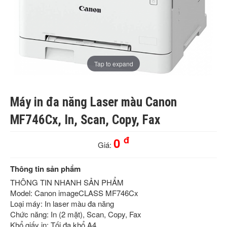
Tap to expand
Máy in đa năng Laser màu Canon
MF746Cx, In, Scan, Copy, Fax
đ
0
Giá:
Thông tin sản phẩm
THÔNG TIN NHANH SẢN PHẨM
Model: Canon imageCLASS MF746Cx
Loại máy: In laser màu đa năng
Chức năng: In (2 mặt), Scan, Copy, Fax
Khổ giấy in: Tối đa khổ A4